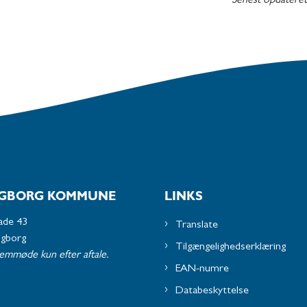
Senest opdatere
GBORG KOMMUNE
LINKS
ade 43
Translate
ngborg
Tilgængelighedserklæring
remmøde kun efter aftale.
EAN-numre
Databeskyttelse