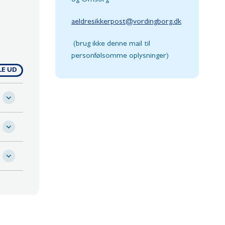
aeldresikkerpost@vordingborg.dk
(brug ikke denne mail til
personfølsomme oplysninger)
LE UD