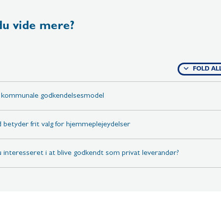
 du vide mere?
FOLD AL
 kommunale godkendelsesmodel
 betyder frit valg for hjemmeplejeydelser
u interesseret i at blive godkendt som privat leverandør?