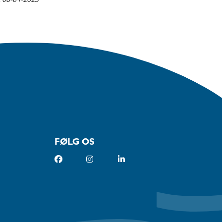
t
08-04-2025
FØLG OS