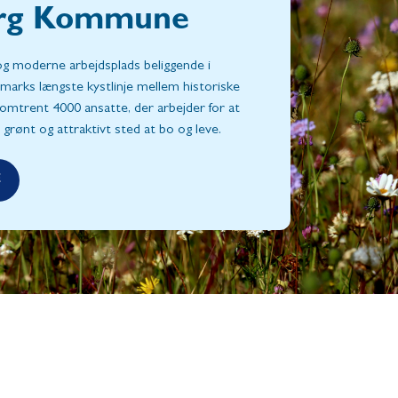
borg Kommune
g moderne arbejdsplads beliggende i
marks længste kystlinje mellem historiske
omtrent 4000 ansatte, der arbejder for at
rønt og attraktivt sted at bo og leve.
E