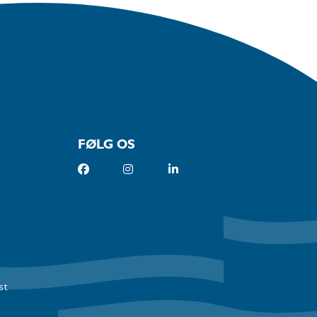
FØLG OS
st