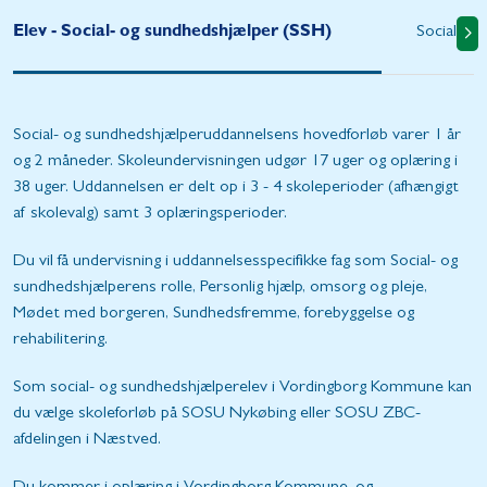
Elev - Social- og sundhedshjælper (SSH)
Social- o
Social- og sundhedshjælperuddannelsens hovedforløb varer 1 år
og 2 måneder. Skoleundervisningen udgør 17 uger og oplæring i
38 uger. Uddannelsen er delt op i 3 - 4 skoleperioder (afhængigt
af skolevalg) samt 3 oplæringsperioder.
Du vil få undervisning i uddannelsesspecifikke fag som Social- og
sundhedshjælperens rolle, Personlig hjælp, omsorg og pleje,
Mødet med borgeren, Sundhedsfremme, forebyggelse og
rehabilitering.
Som social- og sundhedshjælperelev i Vordingborg Kommune kan
du vælge skoleforløb på SOSU Nykøbing eller SOSU ZBC-
afdelingen i Næstved.