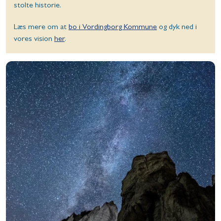
stolte historie.
Læs mere om at
bo i Vordingborg Kommune
og dyk ned i
vores vision
her
.