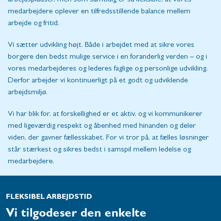
arbejdspladser, men som samtidig er så fleksible, at vores
medarbejdere oplever en tilfredsstillende balance mellem
arbejde og fritid.
Vi sætter udvikling højt. Både i arbejdet med at sikre vores
borgere den bedst mulige service i en foranderlig verden – og i
vores medarbejderes og lederes faglige og personlige udvikling.
Derfor arbejder vi kontinuerligt på et godt og udviklende
arbejdsmiljø.
Vi har blik for, at forskellighed er et aktiv, og vi kommunikerer
med ligeværdig respekt og åbenhed med hinanden og deler
viden, der gavner fællesskabet. For vi tror på, at fælles løsninger
står stærkest og sikres bedst i samspil mellem ledelse og
medarbejdere.
FLEKSIBEL ARBEJDSTID
Vi tilgodeser den enkelte