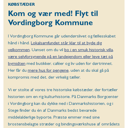
KØBSTÆDER
Kom og vær med! Flyt til
Vordingborg Kommune
I Vordingborg Kommune går udendørslivet og fællesskabet
hånd i hånd.
Lokalsamfundet står klar til at byde dig
velkommen
. Uanset om du vil
bo i en smuk historisk villa,
være selvforsynende på en landejendom eller leve tæt på
bymidten
med butikker, caféer og liv uden for dørtrinnet.
Her får du
mere hus for pengene
, uden at du skal gå på
kompromis med det, der virkelig tæller.
Vi er stolte af vores tre historiske købstæder, der fortæller
historien om en rig kulturhistorie. På Danmarks Borgcenter
i Vordingborg kan du dykke ned i Danmarkshistorien, og i
Stege finder du én af Danmarks bedst bevarede
middelalderlige byporte. Præstø emmer med sine
brostensbelagte stræder og bindingsværkshuse af områdets