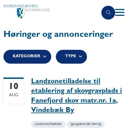
Høringer og annonceringer
KATEGORIER
TYPE
Landzonetilladelse til
10
etablering af skovgravplads i
AUG
Fanefjord skov matr.nr. 1a,
Vindebæk By
Landzonetilladelser
Igangværende høring