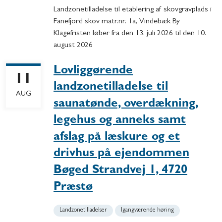
Landzonetilladelse til etablering af skovgravplads i
Fanefjord skov matr.nr. 1a, Vindebæk By
Klagefristen løber fra den 13. juli 2026 til den 10.
august 2026
Lovliggørende
11
landzonetilladelse til
AUG
saunatønde, overdækning,
legehus og anneks samt
afslag på læskure og et
drivhus på ejendommen
Bøged Strandvej 1, 4720
Præstø
Landzonetilladelser
Igangværende høring