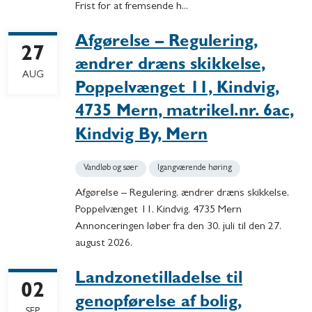
Frist for at fremsende h...
Afgørelse – Regulering,
27
ændrer dræns skikkelse,
AUG
Poppelvænget 11, Kindvig,
4735 Mern, matrikel.nr. 6ac,
Kindvig By, Mern
Vandløb og søer
Igangværende høring
Afgørelse – Regulering, ændrer dræns skikkelse,
Poppelvænget 11, Kindvig, 4735 Mern
Annonceringen løber fra den 30. juli til den 27.
august 2026.
Landzonetilladelse til
02
genopførelse af bolig,