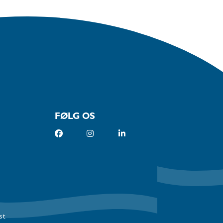
FØLG OS
st