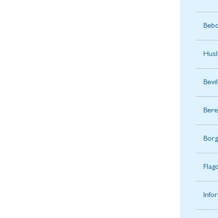
Beb
Husl
Bevi
Bere
Bor
Flag
Info