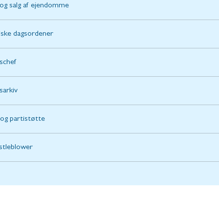
og salg af ejendomme
tiske dagsordener
schef
sarkiv
 og partistøtte
tleblower