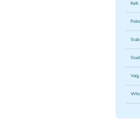
Køb 
Poli
Stab
Stad
Valg
Whis