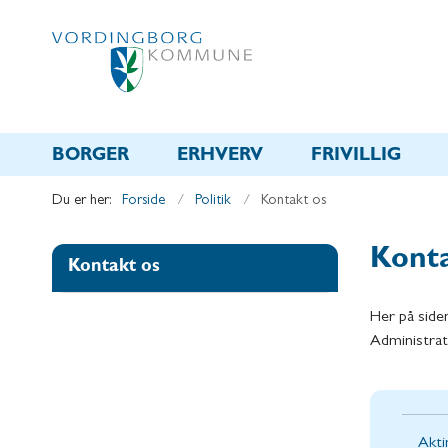
BORGER
ERHVERV
FRIVILLIG
Du er her:
Forside
Politik
Kontakt os
Konta
Kontakt os
Her på siden
Administra
Akti