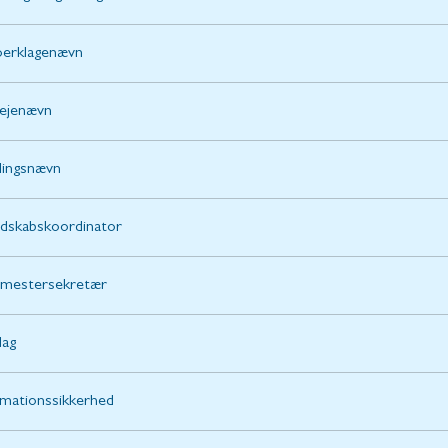
oerklagenævn
ejenævn
llingsnævn
dskabskoordinator
gmestersekretær
dag
rmationssikkerhed