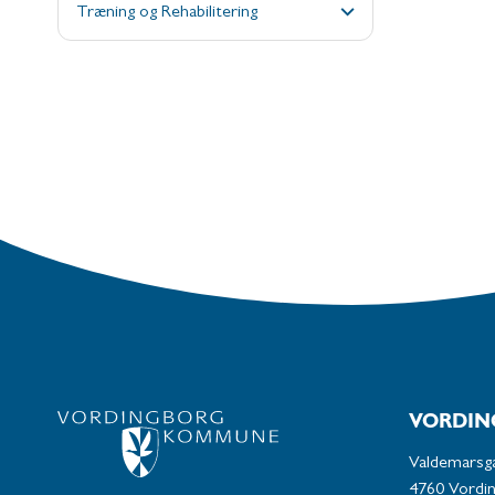
Træning og Rehabilitering
VORDIN
Valdemarsg
4760 Vordi