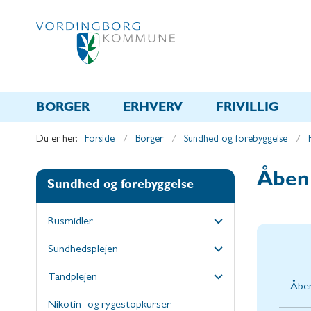
BORGER
ERHVERV
FRIVILLIG
Du er her:
Forside
Borger
Sundhed og forebyggelse
Åben 
Sundhed og forebyggelse
Rusmidler
Sundhedsplejen
Tandplejen
Åben
Nikotin- og rygestopkurser