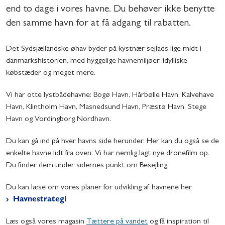
end to dage i vores havne. Du behøver ikke benytte
den samme havn for at få adgang til rabatten.
Det Sydsjællandske øhav byder på kystnær sejlads lige midt i
danmarkshistorien, med hyggelige havnemiljøer, idylliske
købstæder og meget mere.
Vi har otte lystbådehavne: Bogø Havn, Hårbølle Havn, Kalvehave
Havn, Klintholm Havn, Masnedsund Havn, Præstø Havn, Stege
Havn og Vordingborg Nordhavn.
Du kan gå ind på hver havns side herunder. Her kan du også se de
enkelte havne lidt fra oven. Vi har nemlig lagt nye dronefilm op.
Du finder dem under sidernes punkt om Besejling.
Du kan læse om vores planer for udvikling af havnene her
Havnestrategi
Læs også vores magasin
Tættere på vandet
og få inspiration til