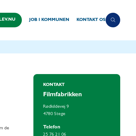
LEV.NU
JOB I KOMMUNEN
KONTAKT OS
KONTAKT
Filmfabrikken
Rødkildevej 9
4780 Stege
Telefon
om de
25 76 21 06