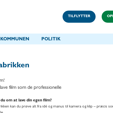
TILFLYTTER
OP
KOMMUNEN
POLITIK
abrikken
lm!
 lave film som de professionelle
u om at lave din egen film?
ikken kan du prøve alt fra idé og manus til kamera og klip – præcis s
le.