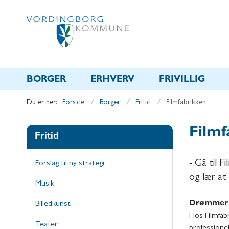
BORGER
ERHVERV
FRIVILLIG
Du er her:
Forside
Borger
Fritid
Filmfabrikken
Filmf
Fritid
- Gå til Fi
Forslag til ny strategi
og lær at
Musik
Drømmer d
Billedkunst
Hos Filmfabr
Teater
professionel