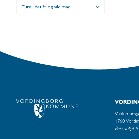
Ture i det fri og vild mad
VORDIN
Valdemarsg
4760 Vordi
Personligt f