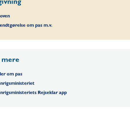
givning
loven
endtgørelse om pas m.v.
 mere
ler om pas
nrigsministeriet
nrigsministeriets Rejseklar app