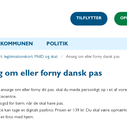
TILFLYTTER
OP
KOMMUNEN
POLITIK
t, legitimationskort, MitID og skat
Ansøg om eller forny dansk pas
 om eller forny dansk pas
 ansøge om eller forny dit pas, skal du møde personligt op i et af vor
cecentre.
gså for børn, når de skal have pas.
e kan tage et digitalt pasfoto. Prisen er 139 kr. Du skal være opmær
få et foto med hjem.