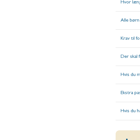
Hvor læng
Alle børn
Krav til f
Der skal f
Hvis du m
Ekstra pa
Hvis du h