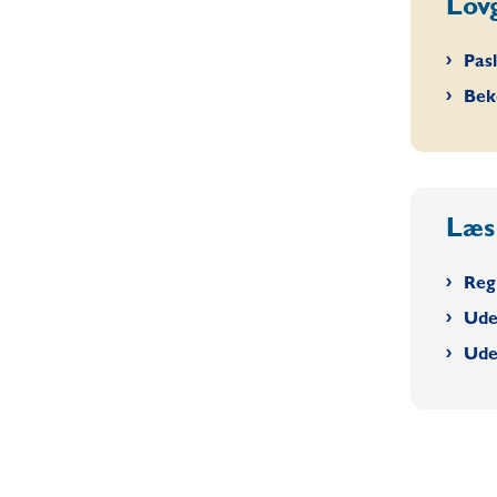
Lov
Pas
Bek
Læs
Reg
Ude
Ude