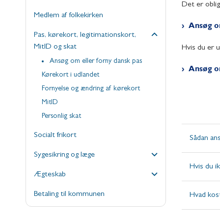
Det er oblig
Medlem af folkekirken
Ansøg om
Pas, kørekort, legitimationskort,
MitID og skat
Hvis du er u
Ansøg om eller forny dansk pas
Ansøg om
Kørekort i udlandet
Fornyelse og ændring af kørekort
MitID
Personlig skat
Socialt frikort
Sådan ans
Sygesikring og læge
Hvis du ik
Ægteskab
Betaling til kommunen
Hvad kost