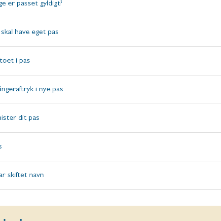
e er passet gyldigt?
 skal have eget pas
otoet i pas
ingeraftryk i nye pas
ister dit pas
s
ar skiftet navn