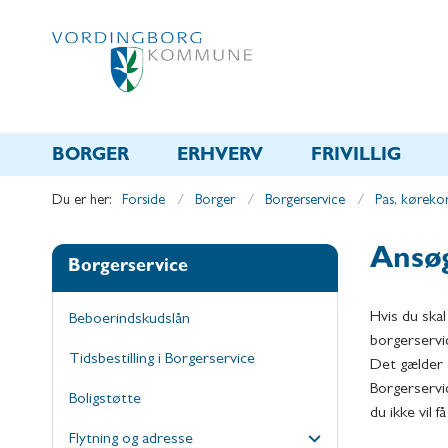
BORGER
ERHVERV
FRIVILLIG
Du er her:
Forside
Borger
Borgerservice
Pas, kørekor
Ansøg
Borgerservice
Hvis du skal
Beboerindskudslån
borgerservi
Tidsbestilling i Borgerservice
Det gælder o
Borgerservic
Boligstøtte
du ikke vil 
Flytning og adresse