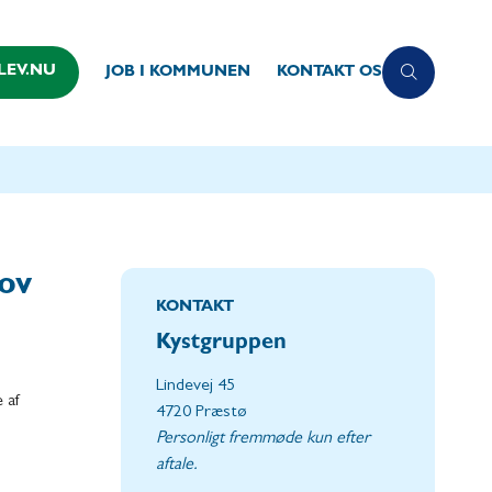
LEV.NU
JOB I KOMMUNEN
KONTAKT OS
kov
KONTAKT
Kystgruppen
Lindevej 45
 af
4720 Præstø
Personligt fremmøde kun efter
aftale.