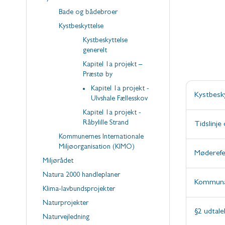
Bade og bådebroer
Kystbeskyttelse
Kystbeskyttelse
generelt
Kapitel 1a projekt –
Præstø by
Kapitel 1a projekt -
Kystbesky
Ulvshale Fællesskov
Kapitel 1a projekt -
Råbylille Strand
Tidslinje 
Kommunernes Internationale
Miljøorganisation (KIMO)
Møderefe
Miljørådet
Natura 2000 handleplaner
Kommunal
Klima-lavbundsprojekter
Naturprojekter
§2 udtale
Naturvejledning