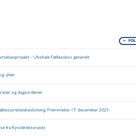
FOL
ttelsesprojekt - Ulvshale Fællesskov generelt
og -plan
rater og dagsordener
bestyrelsesbeslutning: Fremmelse 17. december 2025
lse fra Kystdirektoratet