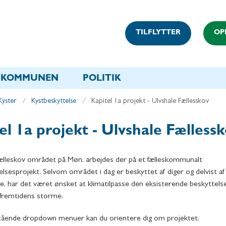
TILFLYTTER
OP
KOMMUNEN
POLITIK
Kyster
Kystbeskyttelse
Kapitel 1a projekt - Ulvshale Fællesskov
el 1a projekt - Ulvshale Fælless
Fælleskov området på Møn, arbejdes der på et fælleskommunalt
lsesprojekt. Selvom området i dag er beskyttet af diger og delvist af
e, har det været ønsket at klimatilpasse den eksisterende beskyttelse
 fremtidens storme.
tående dropdown menuer kan du orientere dig om projektet.