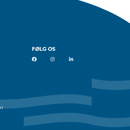
FØLG OS
st