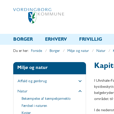
BORGER
ERHVERV
FRIVILLIG
Du er her:
Forside
Borger
Miljø og natur
Natur
Kapit
Miljø og natur
I Ulvshale-
Affald og genbrug
kystbeskytte
Natur
bølgebryder
Bekæmpelse af kæmpebjørneklo
området til
Færdsel i naturen
I de nedens
Kyster