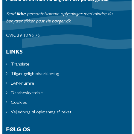
Send os en mail via Digital Post på borger.dk
Send
ikke
personfølsomme oplysninger med mindre du
benytter sikker post via borger.dk.
CVR. 29 18 96 76
LINKS
Translate
Tilgængelighedserklæring
EAN-numre
Databeskyttelse
Cookies
Vejledning til oplæsning af tekst
FØLG OS