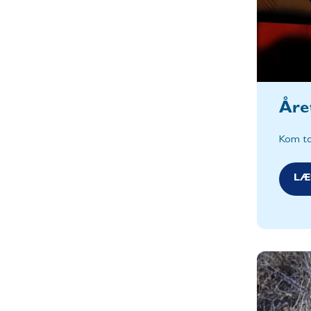
Åre
Kom to
LÆ