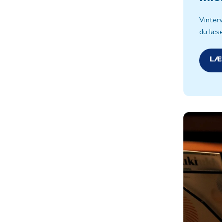
Vinterv
du læs
LÆ