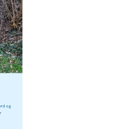
ord og
r