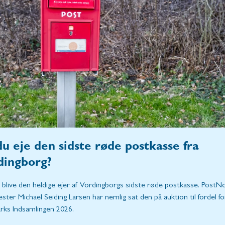
du eje den sidste røde postkasse fra
dingborg?
 blive den heldige ejer af Vordingborgs sidste røde postkasse. PostN
ter Michael Seiding Larsen har nemlig sat den på auktion til fordel fo
ks Indsamlingen 2026.