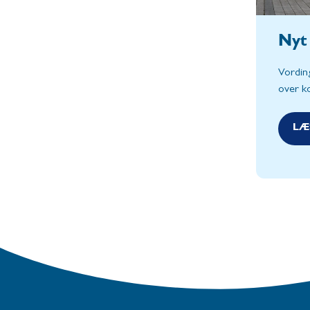
Nyt 
Vording
over k
LÆ