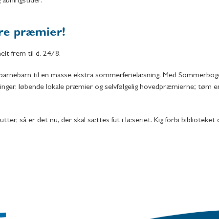
 åbningstider.
re præmier!
t frem til d. 24/8.
ler barnebarn til en masse ekstra sommerferielæsning. Med Sommerbog
dringer, løbende lokale præmier og selvfølgelig hovedpræmierne; tøm 
ter, så er det nu, der skal sættes fut i læseriet. Kig forbi biblioteket