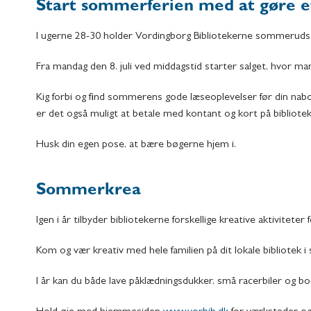
Start sommerferien med at gøre et
I ugerne 28-30 holder Vordingborg Bibliotekerne sommerudsal
Fra mandag den 8. juli ved middagstid starter salget, hvor ma
Kig forbi og find sommerens gode læseoplevelser før din nabo!
er det også muligt at betale med kontant og kort på bibliotek
Husk din egen pose, at bære bøgerne hjem i.
Sommerkrea
Igen i år tilbyder bibliotekerne forskellige kreative aktiviteter 
Kom og vær kreativ med hele familien på dit lokale bibliotek
I år kan du både lave påklædningsdukker, små racerbiler og 