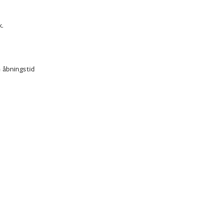
k.
 åbningstid