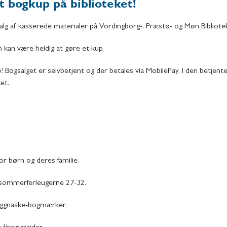
 bogkup på biblioteket!
g af kasserede materialer på Vordingborg-, Præstø- og Møn Bibliote
n kan være heldig at gøre et kup.
 Bogsalget er selvbetjent og der betales via MobilePay. I den betjente
et.
for børn og deres familie.
 i sommerferieugerne 27-32.
boggnaske-bogmærker.