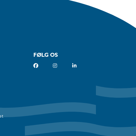
FØLG OS
st