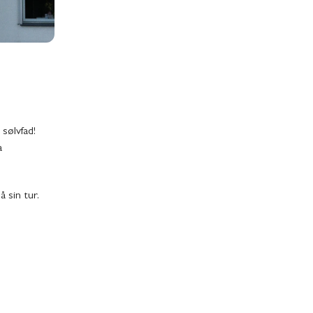
sølvfad!
a
 sin tur.