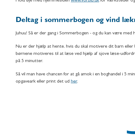
Hold øje med hjemmesiden
www.vorbib.dk
for værksteder og
Deltag i sommerbogen og vind læk
Juhuu! Så er der gang i Sommerbogen - og du kan være med hel
Nu er der hjælp at hente, hvis du skal motivere dit barn el
børnene motiveres til at læse ved hjælp af sjove læse-udfor
på 5 minutter.
Så vil man have chancen for at gå amok i en boghandel i 5 minut
opgaveark eller print det ud
her
.