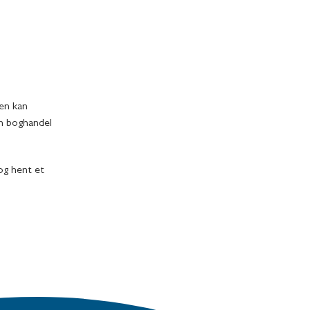
en kan
en boghandel
 og hent et