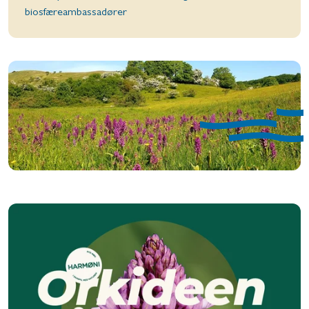
biosfæreambassadører