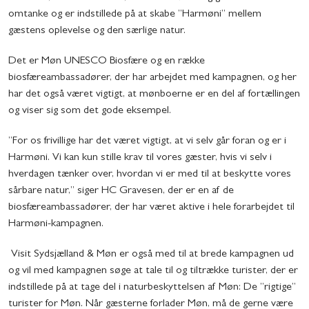
omtanke og er indstillede på at skabe ”Harmøni” mellem
gæstens oplevelse og den særlige natur.
Det er Møn UNESCO Biosfære og en række
biosfæreambassadører, der har arbejdet med kampagnen, og her
har det også været vigtigt, at mønboerne er en del af fortællingen
og viser sig som det gode eksempel.
”For os frivillige har det været vigtigt, at vi selv går foran og er i
Harmøni. Vi kan kun stille krav til vores gæster, hvis vi selv i
hverdagen tænker over, hvordan vi er med til at beskytte vores
sårbare natur,” siger HC Gravesen, der er en af de
biosfæreambassadører, der har været aktive i hele forarbejdet til
Harmøni-kampagnen.
Visit Sydsjælland & Møn er også med til at brede kampagnen ud
og vil med kampagnen søge at tale til og tiltrække turister, der er
indstillede på at tage del i naturbeskyttelsen af Møn: De ”rigtige”
turister for Møn. Når gæsterne forlader Møn, må de gerne være