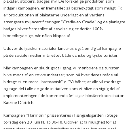
plakater, stickers, badges mv. De forskellige produkter, som
indgår i kampagnen, er fremstillet så bæredygtigt som muligt. Fx
er produktionen af plakaterne underlagt en af verdens
strengeste miljøcertificeringer ”Cradle-to Cradle” og de planlagte
badges bliver fremstillet af stivelse og er derfor 100%
bionedbrydelige, når nålen klippes af.
Udover de fysiske materialer lanceres også en digital kampagne
på de sociale medier målrettet både danske og tyske turister.
Når kampagnen er skudt godt i gang, vil mønboere og turister
blive mødt af en række indsatser, som på hver deres måde vil
bidrage til en mere ”harmønisk” ø. ”Vi håber, at alle vil modtage
og tage del i alle de gode initiativer, som vil blive en vigtig del af
implementeringen i de kommende år” siger biosfærekoordinator
Katrine Dietrich.
Kampagnen ”Harmøni” præsenteres i Fængselsgården i Stege
torsdag den 20. juni kl. 15.30-18. Udover at få mulighed for at