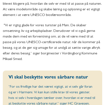
blevet klogere på, hvordan de selv er med til at passe på naturen.
At være modelområde og skabe læring og oplysning er et vigtigt
element i at være UNESCO biosfæreområde.
"Vi er rigtig glade for vores turister på Møn. De skaber
omsætning, liv og arbejdspladser. Derudover vil vi også gerne
møde dem med en forventning om, at de vil være med til at
passe på vores UNESCO-certificerede natur, når de kommer på
besøg, og at de gør sig umage for at undgå at sætte varige aftryk
efter deres besøg,” siger borgmester i Vordingborg Kommune
Mikael Smed.
Vi skal beskytte vores sårbare natur
”For os frivillige har det været vigtigt, at vi selv går foran
og er i Harmøni. Vi kan kun stille krav til vores gæster,
hvis vi selv i hverdagen tænker over, hvordan vi er med til
at beskytte vores sårbare natur,” siger HC Gravesen,