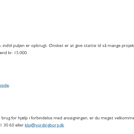
 indtil puljen er opbrugt. Ønsket er at give støtte til så mange proj
end kr. 15.000.
eside
.
 brug for hjælp i forbindelse med ansøgningen, er du meget velkommen
1 30 60 eller
klsi@vordingborg.dk