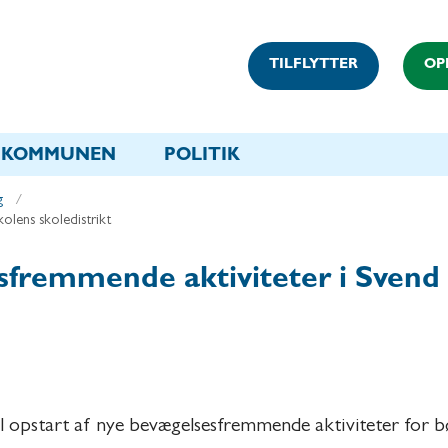
TILFLYTTER
OP
KOMMUNEN
POLITIK
g
olens skoledistrikt
esfremmende aktiviteter i Svend
til opstart af nye bevægelsesfremmende aktiviteter for b