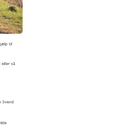
ælp til
eller så
 i Svend
ikle