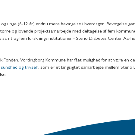
børn og unge (6-12 år) endnu mere bevægelse i hverdagen. Bevægelse gø
f et større og lovende projektsamarbejde med deltagelse af fem kommun
 samt og fem forskningsinstitutioner - Steno Diabetes Center Aarhus
sk Fonden. Vordingborg Kommune har fået mulighed for at være en del
sundhed og trivsel"
, som er et langsigtet samarbejde mellem Steno 
lse.