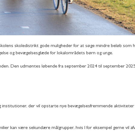
Skolens skoledistrikt gode muligheder for at søge mindre beløb som hj
ægelse og bevægelsesglæde for lokalområdets børn og unge.
Fonden. Den udmøntes løbende fra september 2024 til september 2025 
g institutioner, der vil opstarte nye bevægelsesfremmende aktiviteter
ilier kan være sekundære målgrupper, hvis I for eksempel gerne vil afv