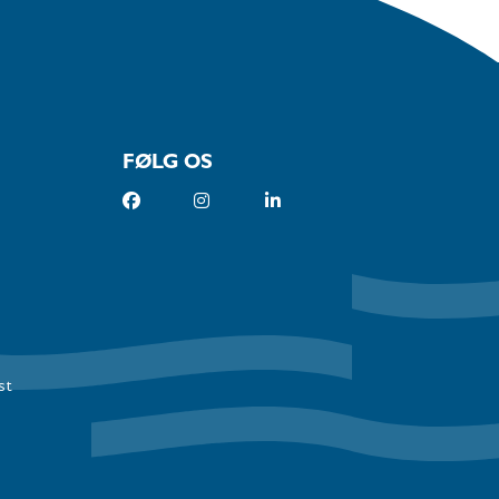
FØLG OS
st