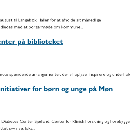
ugust til Langebæk Hallen for at afholde sit månedlige
ndledes med et borgermøde om kommune...
nter på biblioteket
række spændende arrangementer, der vil oplyse, inspirere og underhold
 initiativer for børn og unge på Møn
iabetes Center Sjælland, Center for Klinisk Forskning og Forebygge
t syv nye, loka...