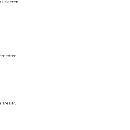
 i alderen
gementer.
 arealer.