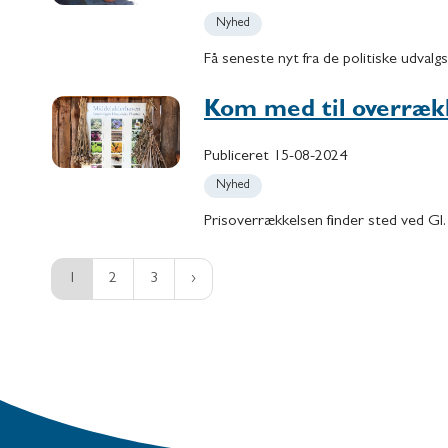
Nyhed
Få seneste nyt fra de politiske udval
Kom med til overrækk
Publiceret
15-08-2024
Nyhed
Prisoverrækkelsen finder sted ved G
1
2
3