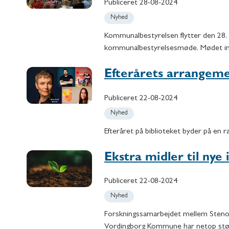
Publiceret
28-08-2024
Nyhed
Kommunalbestyrelsen flytter den 28. a
kommunalbestyrelsesmøde. Mødet i
Efterårets arrangeme
Publiceret
22-08-2024
Nyhed
Efteråret på biblioteket byder på en 
Ekstra midler til nye
Publiceret
22-08-2024
Nyhed
Forskningssamarbejdet mellem Steno D
Vordingborg Kommune har netop støtte