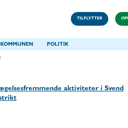
TILFLYTTER
OP
KOMMUNEN
POLITIK
g
evægelsesfremmende aktiviteter i Svend
trikt