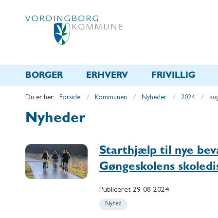
BORGER
ERHVERV
FRIVILLIG
Du er her:
Forside
Kommunen
Nyheder
2024
au
Nyheder
Starthjælp til nye b
Gøngeskolens skoledis
Publiceret
29-08-2024
Nyhed