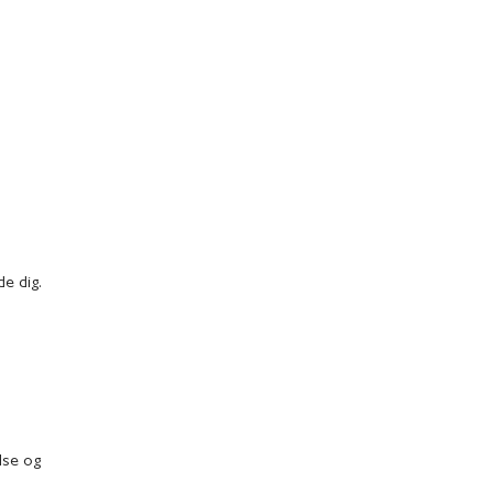
e dig.
lse og