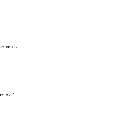
gementer.
tro også