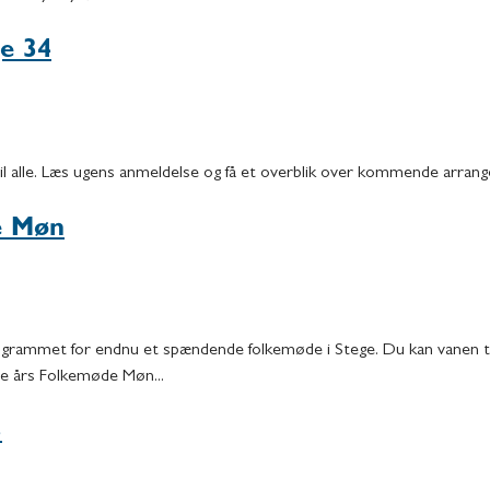
ge 34
til alle. Læs ugens anmeldelse og få et overblik over kommende arran
e Møn
ogrammet for endnu et spændende folkemøde i Stege. Du kan vanen 
 års Folkemøde Møn...
3