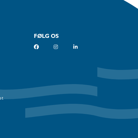
FØLG OS
st