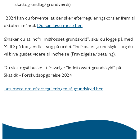
skattegrundlag/grundværdi)
I 2024 kan du forvente, at der sker efterreguleringskørsler frem til
oktober måned.
Du kan læse mere her.
Ønsker du at indfri ”indfrosset grundskyld”, skal du logge på med
MitID på borger.dk – søg på ordet ”indfrosset grundskyld”, og du
vil blive guidet videre til indfrielse (Fravælgelse/betaling).
Du skal også huske at fravælge ”indefrosset grundskyld” på
Skat.dk - Forskudsopgørelse 2024.
Læs mere om efterreguleringen af grundskyld her
.