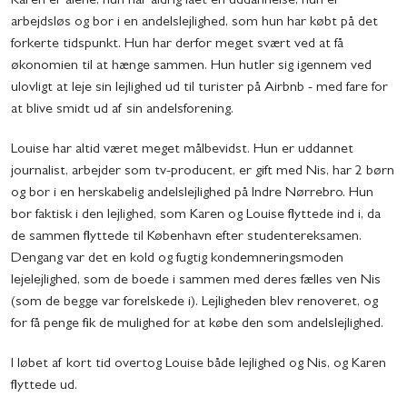
Karen er alene, hun har aldrig fået en uddannelse, hun er
arbejdsløs og bor i en andelslejlighed, som hun har købt på det
forkerte tidspunkt. Hun har derfor meget svært ved at få
økonomien til at hænge sammen. Hun hutler sig igennem ved
ulovligt at leje sin lejlighed ud til turister på Airbnb - med fare for
at blive smidt ud af sin andelsforening.
Louise har altid været meget målbevidst. Hun er uddannet
journalist, arbejder som tv-producent, er gift med Nis, har 2 børn
og bor i en herskabelig andelslejlighed på Indre Nørrebro. Hun
bor faktisk i den lejlighed, som Karen og Louise flyttede ind i, da
de sammen flyttede til København efter studentereksamen.
Dengang var det en kold og fugtig kondemneringsmoden
lejelejlighed, som de boede i sammen med deres fælles ven Nis
(som de begge var forelskede i). Lejligheden blev renoveret, og
for få penge fik de mulighed for at købe den som andelslejlighed.
I løbet af kort tid overtog Louise både lejlighed og Nis, og Karen
flyttede ud.