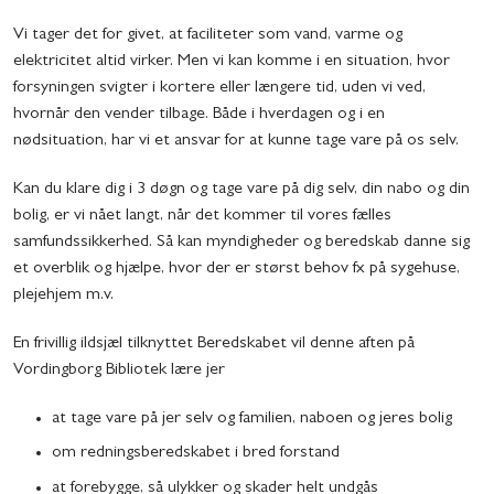
Vi tager det for givet, at faciliteter som vand, varme og
elektricitet altid virker. Men vi kan komme i en situation, hvor
forsyningen svigter i kortere eller længere tid, uden vi ved,
hvornår den vender tilbage. Både i hverdagen og i en
nødsituation, har vi et ansvar for at kunne tage vare på os selv.
Kan du klare dig i 3 døgn og tage vare på dig selv, din nabo og din
bolig, er vi nået langt, når det kommer til vores fælles
samfundssikkerhed. Så kan myndigheder og beredskab danne sig
et overblik og hjælpe, hvor der er størst behov fx på sygehuse,
plejehjem m.v.
En frivillig ildsjæl tilknyttet Beredskabet vil denne aften på
Vordingborg Bibliotek lære jer
at tage vare på jer selv og familien, naboen og jeres bolig
om redningsberedskabet i bred forstand
at forebygge, så ulykker og skader helt undgås