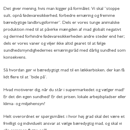
Det giver mening, hvis man kigger på formålet: Vi skal ”stoppe
sult, opnå fødevaresikkerhed, forbedre ernæring og fremme
bæredygtige landbrugsformer”. Dels er vores tunge animalske
produktion med til at påvirke mængden af mad globalt negativt
og dermed forhindre fødevaresikkerheden andre steder end her;
dels er vores vaner og viljer ikke altid gearet til at følge
sundhedsmyndighedernes ernæringsråd med dårlig sundhed som
konsekvens.
Så hvordan gør vi bæredygtigt mad til en lækkerbisken, der kan få
lidt flere til at ”bide på”.
Hvad motiverer dig, når du står i supermarkedet og vælger mad?
Er det din egen sundhed? Er det prisen, lokale arbejdspladser eller
klima- og miljøhensyn?
Helt overordnet er spørgsmålet: i hvor høj grad skal det være et
frivilligt og individuelt ansvar at vælge bæredygtig mad, og skal vi