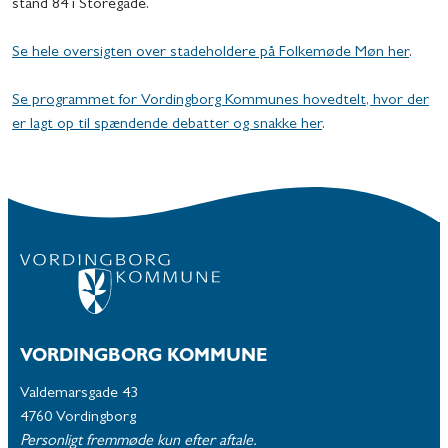
stand 84 i Storegade.
Se hele oversigten over stadeholdere på Folkemøde Møn her
.
Se programmet for Vordingborg Kommunes hovedtelt, hvor der
er lagt op til spændende debatter og snakke her
.
VORDINGBORG KOMMUNE
Valdemarsgade 43
4760 Vordingborg
Personligt fremmøde kun efter aftale.