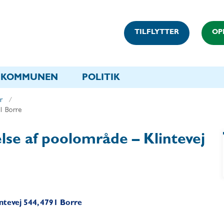
TILFLYTTER
OP
KOMMUNEN
POLITIK
r
91 Borre
else af poolområde – Klintevej
intevej 544, 4791 Borre