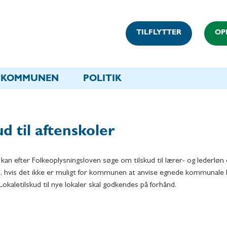
TILFLYTTER
OP
KOMMUNEN
POLITIK
ud til aftenskoler
kan efter Folkeoplysningsloven søge om tilskud til lærer- og lederløn
d, hvis det ikke er muligt for kommunen at anvise egnede kommunale lo
 Lokaletilskud til nye lokaler skal godkendes på forhånd.