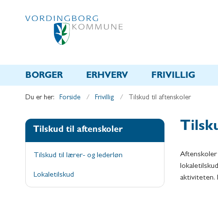
BORGER
ERHVERV
FRIVILLIG
Du er her:
Forside
Frivillig
Tilskud til aftenskoler
Tilsk
Tilskud til aftenskoler
Aftenskoler 
Tilskud til lærer- og lederløn
lokaletilsku
Lokaletilskud
aktiviteten.