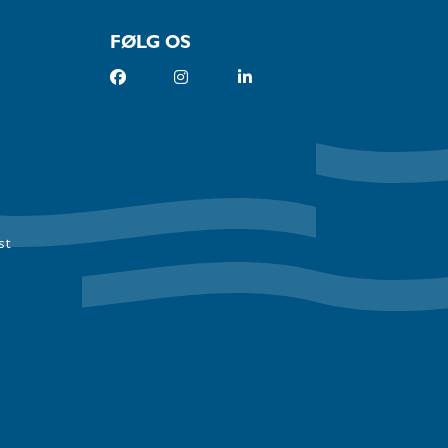
FØLG OS
st