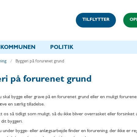
TILFLYTTER
OP
KOMMUNEN
POLITIK
ning
Byggeri på forurenet grund
ri på forurenet grund
u skal bygge eller grave på en forurenet grund eller en muligt forurene
ve en særlig tilladelse.
t os så tidligt som muligt, så du ikke bliver overrasket eller forsinket
l dit byggeri.
u under bygge- eller anlægsarbejde finder en forurening, der ikke er re