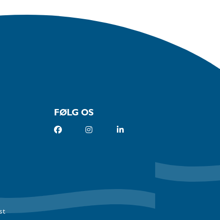
FØLG OS
st