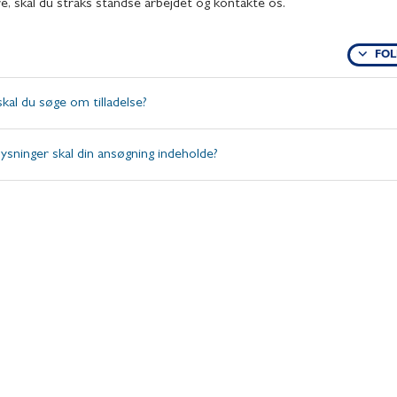
ere, skal du straks standse arbejdet og kontakte os.
FOL
kal du søge om tilladelse?
lysninger skal din ansøgning indeholde?