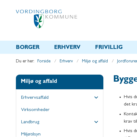
BORGER
ERHVERV
FRIVILLIG
Du er her:
Forside
Erhverv
Miljø og affald
Jordforure
Bygge
Miljø og affald
Hvis d
Erhvervsaffald
det kræ
Virksomheder
Kontak
krav ti
Landbrug
Hvis d
Miljøtilsyn