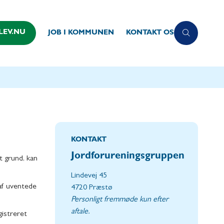
LEV.NU
JOB I KOMMUNEN
KONTAKT OS
KONTAKT
Jordforureningsgruppen
t grund, kan
Lindevej 45
 af uventede
4720 Præstø
Personligt fremmøde kun efter
aftale.
gistreret