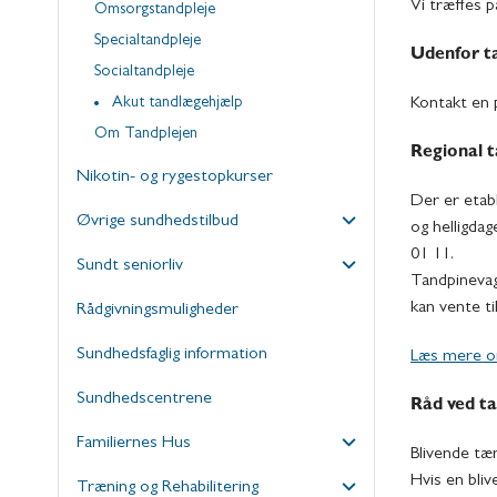
Vi træffes p
Omsorgstandpleje
Specialtandpleje
Udenfor ta
Socialtandpleje
Akut tandlægehjælp
Kontakt en 
Om Tandplejen
Regional t
Nikotin- og rygestopkurser
Der er etab
Øvrige sundhedstilbud
og helligdag
01 11.
Sundt seniorliv
Tandpinevagt
kan vente ti
Rådgivningsmuligheder
Sundhedsfaglig information
Læs mere om
Sundhedscentrene
Råd ved t
Familiernes Hus
Blivende tæ
Hvis en bliv
Træning og Rehabilitering