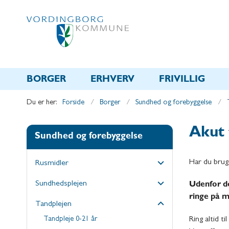
BORGER
ERHVERV
FRIVILLIG
Du er her:
Forside
Borger
Sundhed og forebyggelse
Akut
Sundhed og forebyggelse
Har du brug
Rusmidler
Sundhedsplejen
Udenfor de
ringe på m
Tandplejen
Tandpleje 0-21 år
Ring altid t