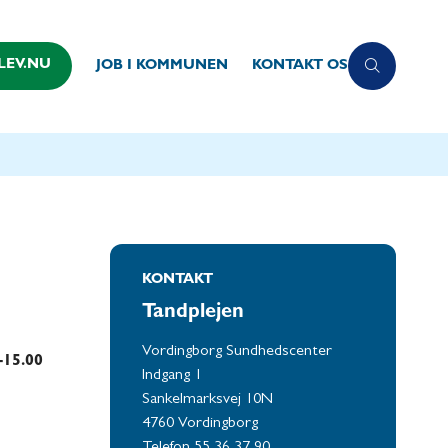
LEV.NU
JOB I KOMMUNEN
KONTAKT OS
KONTAKT
Tandplejen
Vordingborg Sundhedscenter
-15.00
Indgang 1
Sankelmarksvej 10N
4760 Vordingborg
Telefon 55 36 37 90