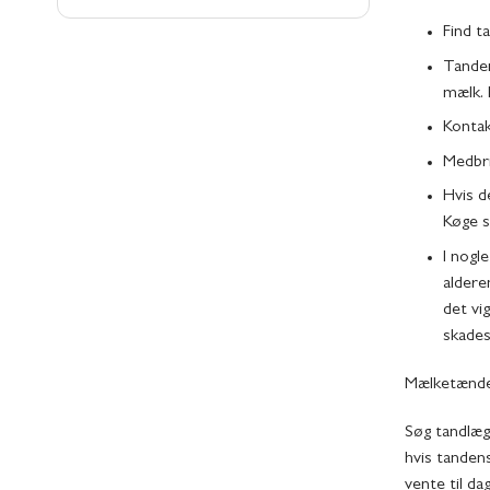
Find t
Tanden
mælk. 
Kontak
Medbri
Hvis d
Køge s
I nogl
aldere
det vi
skades
Mælketænde
Søg tandlæge
hvis tandens
vente til da