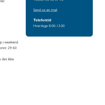
ier.
Send os en mail
Telefontid
Hverdage 8.00-13.00
lp i weekend
onnr. 29 60
s det ikke