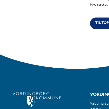
ikke sættes
TIL TO
VORDIN
Valdemarsg