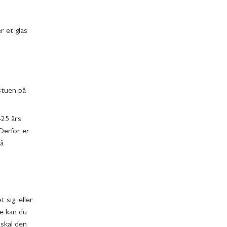
r et glas
stuen på
-25 års
 Derfor er
på
 sig, eller
de kan du
 skal den