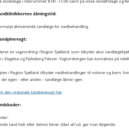
å skoledage i tidsrummet 8.00 -15.00 samt på visse skolefridage og fer
ndklinikkernes åbningstid:
privatpraktiserende tandlæge for nødbehandling.
andpinevagt:
leret en vagtordning i Region Sjælland, som tilbyder akut tandlægehjæ
e i Slagelse og Nykøbing Falster. Vagtordningen kan kontaktes på telef
en i Region Sjælland tilbyder nødbehandlinger til voksne og børn, hvi
l din egen - eller anden - tandlæge åbner igen.
 den regionale tandpinevagt her
andskader:
nder:
ende tand helt eller delvist bliver slået af/ud, gør man følgende: