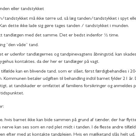
anden eller tandstykket
/tandstykket må ikke tørre ud, så læg tanden/tandstykket i spyt elle
Kan dette ikke lade sig gøre tages tanden / tandstykket i munden.
t tandlægen med det samme. Det er bedst indenfor ½ time.
ng ”den våde” tand.
et er udenfor tandlægernes og tandpinevagtens åbningstid, kan skade
ygehus kontaktes, da der her er tandlæger på vagt.
e tilfælde kan en blivende tand, som er slået, først færdigbehandles i 20
n. Kommunen betaler udgiften til behandling indtil barnet fylder 21 år.
gtigt, at tandskader er omfattet af familiens forsikringer og anmeldes 
tidspunktet.
r:
, hvis barnet ikke kan bide sammen på grund af tænder, der har flyttet
 nerve kan ses som en rød plet midt i tanden. I de fleste andre tilfæl
gen efter med at kontakte tandplejen. Hvis en mælketand slås helt ud,