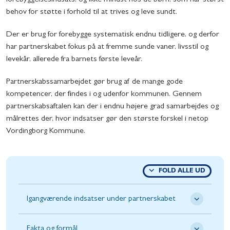
forebyggelsesindsats, og ikke mindst hos de børn, som har størst
behov for støtte i forhold til at trives og leve sundt.
Der er brug for forebygge systematisk endnu tidligere, og derfor
har partnerskabet fokus på at fremme sunde vaner, livsstil og
levekår, allerede fra barnets første leveår.
Partnerskabssamarbejdet gør brug af de mange gode
kompetencer, der findes i og udenfor kommunen. Gennem
partnerskabsaftalen kan der i endnu højere grad samarbejdes og
målrettes der, hvor indsatser gør den største forskel i netop
Vordingborg Kommune.
FOLD ALLE UD
Igangværende indsatser under partnerskabet
Fakta og formål