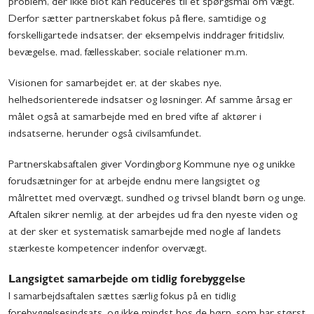
problem, der ikke blot kan reduceres til et spørgsmål om vægt.
Derfor sætter partnerskabet fokus på flere, samtidige og
forskelligartede indsatser, der eksempelvis inddrager fritidsliv,
bevægelse, mad, fællesskaber, sociale relationer m.m.
Visionen for samarbejdet er, at der skabes nye,
helhedsorienterede indsatser og løsninger. Af samme årsag er
målet også at samarbejde med en bred vifte af aktører i
indsatserne, herunder også civilsamfundet.
Partnerskabsaftalen giver Vordingborg Kommune nye og unikke
forudsætninger for at arbejde endnu mere langsigtet og
målrettet med overvægt, sundhed og trivsel blandt børn og unge.
Aftalen sikrer nemlig, at der arbejdes ud fra den nyeste viden og
at der sker et systematisk samarbejde med nogle af landets
stærkeste kompetencer indenfor overvægt.
Langsigtet samarbejde om tidlig forebyggelse
I samarbejdsaftalen sættes særlig fokus på en tidlig