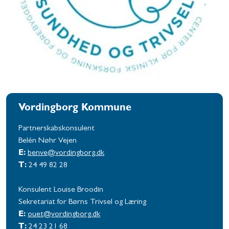
Vordingborg Kommune
Partnerskabskonsulent
Belén Nøhr Vejen
E:
benve@vordingborg.dk
T:
24 49 82 28
Konsulent Louise Broodin
Sekretariat for Børns Trivsel og Læring
E:
ouet@vordingborg.dk
T:
24 23 21 68