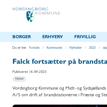
BORGER
ERHVERV
FRIVILLIG
Du er her:
Forside
Kommunen
Nyheder
2025
se
Falck fortsætter på brandst
Publiceret
16-09-2025
Nyhed
Vordingborg Kommune og Midt- og Sydsjællands B
A/S om drift af brandstationerne i Præstø og St