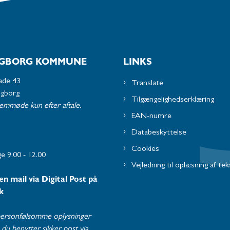
GBORG KOMMUNE
LINKS
ade 43
Translate
ngborg
Tilgængelighedserklæring
remmøde kun efter aftale.
EAN-numre
Databeskyttelse
Cookies
e 9.00 - 12.00
Vejledning til oplæsning af tek
en mail via Digital Post på
k
ersonfølsomme oplysninger
du benytter sikker post via