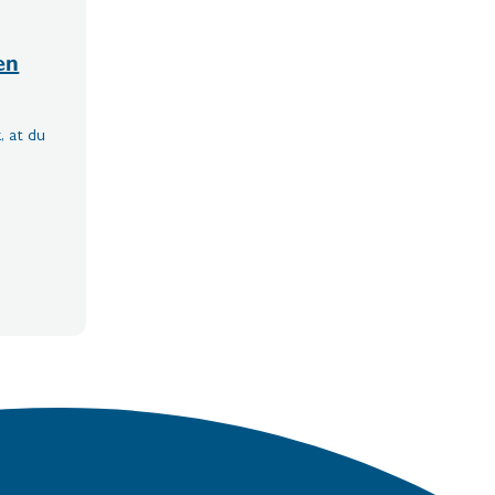
en
 at du