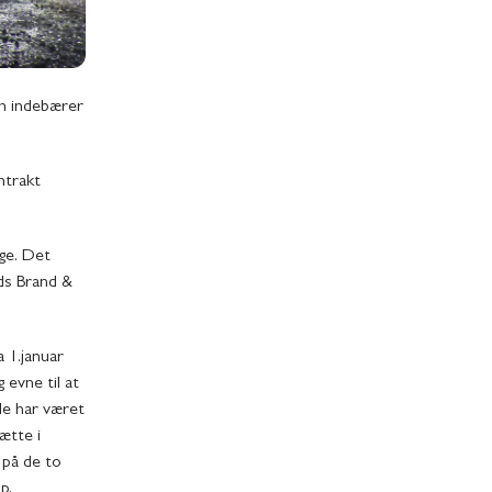
om indebærer
ntrakt
ge. Det
ds Brand &
a 1.januar
 evne til at
ale har været
ætte i
k på de to
p,