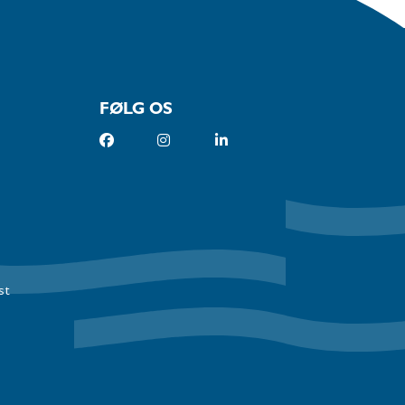
FØLG OS
st