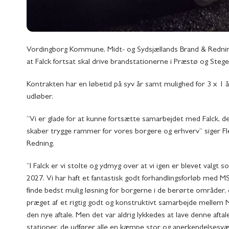
Vordingborg Kommune, Midt- og Sydsjællands Brand & Rednin
at Falck fortsat skal drive brandstationerne i Præstø og Stege
Kontrakten har en løbetid på syv år samt mulighed for 3 x 1 å
udløber.
”Vi er glade for at kunne fortsætte samarbejdet med Falck, 
skaber trygge rammer for vores borgere og erhverv” siger F
Redning.
”I Falck er vi stolte og ydmyg over at vi igen er blevet valgt
2027. Vi har haft et fantastisk godt forhandlingsforløb med MS
finde bedst mulig løsning for borgerne i de berørte områder, 
præget af et rigtig godt og konstruktivt samarbejde mellem M
den nye aftale. Men det var aldrig lykkedes at lave denne aftal
stationer, de udfører alle en kæmpe stor og anerkendelsesvær