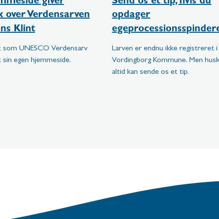
mmeside giver
Send os et tip, hvis du
ik over Verdensarven
opdager
ns Klint
egeprocessionsspinder
nt som UNESCO Verdensarv
Larven er endnu ikke registreret i
t sin egen hjemmeside.
Vordingborg Kommune. Men husk,
altid kan sende os et tip.