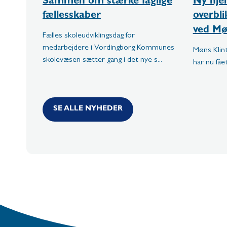
Sammen om stærke faglige
Ny hje
fællesskaber
overbl
ved Mø
Fælles skoleudviklingsdag for
medarbejdere i Vordingborg Kommunes
Møns Kli
skolevæsen sætter gang i det nye s...
har nu fåe
SE ALLE NYHEDER