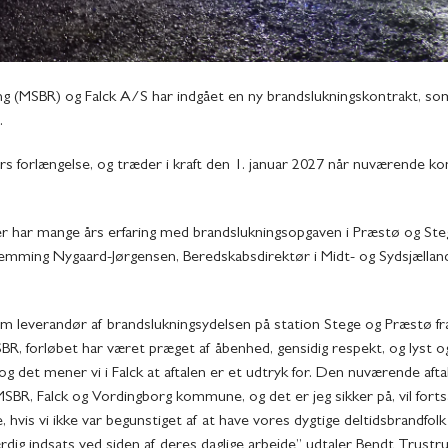
g (MSBR) og Falck A/S har indgået en ny brandslukningskontrakt, s
.
rs forlængelse, og træder i kraft den 1. januar 2027 når nuværende ko
der har mange års erfaring med brandslukningsopgaven i Præstø og Ste
lemming Nygaard-Jørgensen, Beredskabsdirektør i Midt- og Sydsjællan
 som leverandør af brandslukningsydelsen på station Stege og Præstø fr
BR, forløbet har været præget af åbenhed, gensidig respekt, og lyst og
og det mener vi i Falck at aftalen er et udtryk for. Den nuværende aft
SBR, Falck og Vordingborg kommune, og det er jeg sikker på, vil forts
e, hvis vi ikke var begunstiget af at have vores dygtige deltidsbrandfol
dig indsats ved siden af deres daglige arbejde” udtaler Bendt Trustru