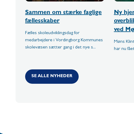
Sammen om stærke faglige
Ny hje
fællesskaber
overbl
ved Mø
Fælles skoleudviklingsdag for
medarbejdere i Vordingborg Kommunes
Møns Kli
skolevæsen sætter gang i det nye s...
har nu fåe
SE ALLE NYHEDER