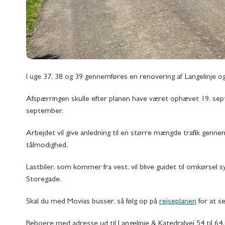
I uge 37, 38 og 39 gennemføres en renovering af Langelinje og
Afspærringen skulle efter planen have været ophævet 19. sep
september.
Arbejdet vil give anledning til en større mængde trafik genne
tålmodighed.
Lastbiler, som kommer fra vest, vil blive guidet til omkørs
Storegade.
Skal du med Movias busser, så følg op på
rejseplanen
for at s
Beboere med adresse ud til Langelinje & Katedralvej 54 til 64, 