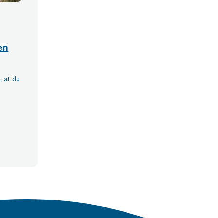
en
 at du