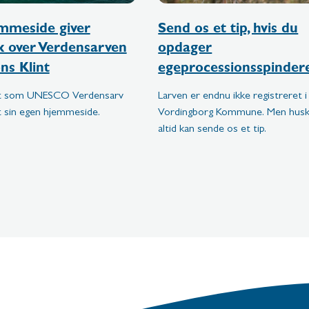
mmeside giver
Send os et tip, hvis du
ik over Verdensarven
opdager
ns Klint
egeprocessionsspinder
nt som UNESCO Verdensarv
Larven er endnu ikke registreret i
t sin egen hjemmeside.
Vordingborg Kommune. Men husk,
altid kan sende os et tip.