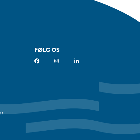
FØLG OS
st