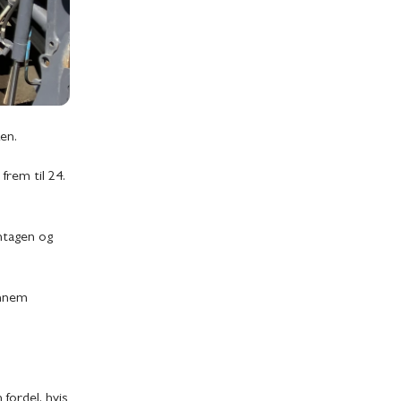
en.
rem til 24.
yntagen og
ennem
 fordel, hvis