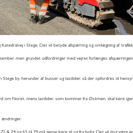
 Katedralvej i Stege. Det vil betyde afspærring og omlægning af trafikk
tember, men grundet udfordringer med vejret forlænges afspærringen f
m Stege by, herunder af busser og lastbiler, så der opfordres til hens
el syd om Noret, mens lastbiler, som kommer fra Østmøn, skal køre ig
e ændringer.
72 & 74 og 65 til 79 må gerne køre til og fra bolig. Det vil dog være en