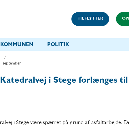
TILFLYTTER
OP
KOMMUNEN
POLITIK
p
24. september
Katedralvej i Stege forlænges ti
ralvej i Stege være spærret på grund af asfaltarbejde. De