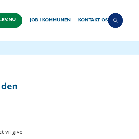
LEV.NU
JOB I KOMMUNEN
KONTAKT OS
l den
t vil give