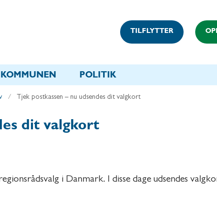
TILFLYTTER
OP
KOMMUNEN
POLITIK
v
Tjek postkassen – nu udsendes dit valgkort
es dit valgkort
ionsrådsvalg i Danmark. I disse dage udsendes valgkort 