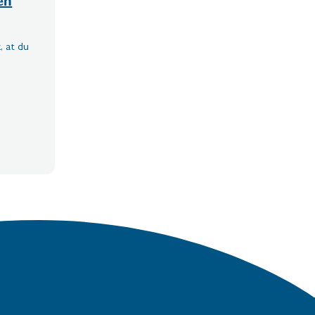
en
 at du