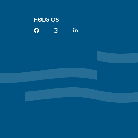
FØLG OS
st