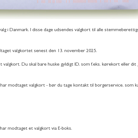
lg i Danmark. I disse dage udsendes valgkort til alle stemmeberetti
dtaget valgkortet senest den 13. november 2025.
algkort. Du skal bare huske gyldigt ID, som f.eks. kørekort eller dit 
e har modtaget valgkort - bør du tage kontakt til borgerservice, som k
 har modtaget et valgkort via E-boks.