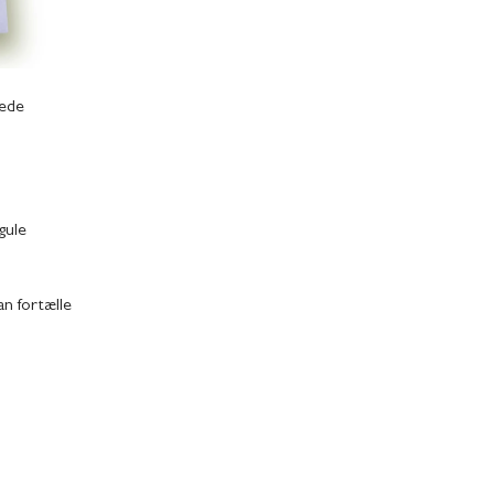
gede
gule
an fortælle