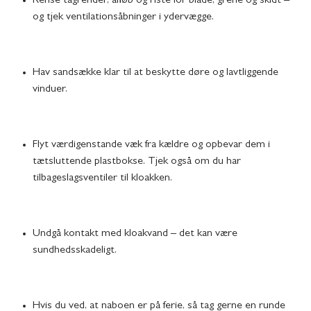
Rense tagrender, afløb og riste for blade, grene og skidt –
og tjek ventilationsåbninger i ydervægge.
Hav sandsække klar til at beskytte døre og lavtliggende
vinduer.
Flyt værdigenstande væk fra kældre og opbevar dem i
tætsluttende plastbokse. Tjek også om du har
tilbageslagsventiler til kloakken.
Undgå kontakt med kloakvand – det kan være
sundhedsskadeligt.
Hvis du ved, at naboen er på ferie, så tag gerne en runde