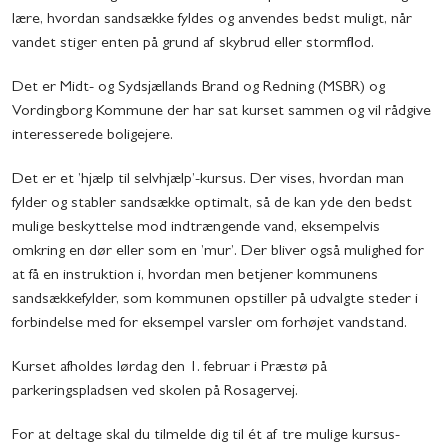
lære, hvordan sandsække fyldes og anvendes bedst muligt, når
vandet stiger enten på grund af skybrud eller stormflod.
Det er Midt- og Sydsjællands Brand og Redning (MSBR) og
Vordingborg Kommune der har sat kurset sammen og vil rådgive
interesserede boligejere.
Det er et ’hjælp til selvhjælp’-kursus. Der vises, hvordan man
fylder og stabler sandsække optimalt, så de kan yde den bedst
mulige beskyttelse mod indtrængende vand, eksempelvis
omkring en dør eller som en ’mur’. Der bliver også mulighed for
at få en instruktion i, hvordan men betjener kommunens
sandsækkefylder, som kommunen opstiller på udvalgte steder i
forbindelse med for eksempel varsler om forhøjet vandstand.
Kurset afholdes lørdag den 1. februar i Præstø på
parkeringspladsen ved skolen på Rosagervej.
For at deltage skal du tilmelde dig til ét af tre mulige kursus-