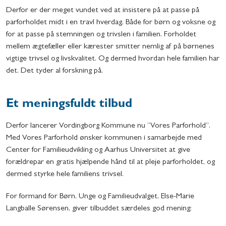
Derfor er der meget vundet ved at insistere på at passe på
parforholdet midt i en travl hverdag. Både for børn og voksne og
for at passe på stemningen og trivslen i familien. Forholdet
mellem ægtefæller eller kærester smitter nemlig af på børnenes
vigtige trivsel og livskvalitet. Og dermed hvordan hele familien har
det. Det tyder al forskning på.
Et meningsfuldt tilbud
Derfor lancerer Vordingborg Kommune nu ”Vores Parforhold”.
Med Vores Parforhold ønsker kommunen i samarbejde med
Center for Familieudvikling og Aarhus Universitet at give
forældrepar en gratis hjælpende hånd til at pleje parforholdet, og
dermed styrke hele familiens trivsel.
For formand for Børn, Unge og Familieudvalget, Else-Marie
Langballe Sørensen, giver tilbuddet særdeles god mening: