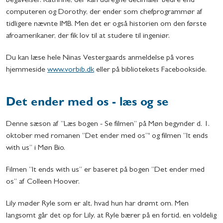
begavelser. Kathrine, der kan udregne decimaler bedre end
computeren og Dorothy, der ender som chefprogrammør af
tidligere nævnte IMB. Men det er også historien om den første
afroamerikaner, der fik lov til at studere til ingeniør.
Du kan læse hele Ninas Vestergaards anmeldelse på vores
hjemmeside
www.vorbib.dk
eller på bibliotekets Facebookside.
Det ender med os - læs og se
Denne sæson af ”Læs bogen - Se filmen” på Møn begynder d. 1.
oktober med romanen ”Det ender med os”' og filmen ”It ends
with us” i Møn Bio.
Filmen ”It ends with us” er baseret på bogen ”Det ender med
os” af Colleen Hoover.
Lily møder Ryle som er alt, hvad hun har drømt om. Men
langsomt går det op for Lily, at Ryle bærer på en fortid, en voldelig