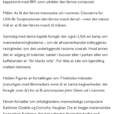
kappestrid med IBM, som udvikler den første computer.
Målet: At få det første menneske ud i rummet. Desværre for
USA får Sovjetunionen den første mand derud – men det næste
mål er at få den første mand til månen.
Samtidig med dette kapløb foregår der også i USA en kamp om
menneskerettighederne – om de afroamerikanske indbyggeres
rettigheder, om den underliggende racisme overalt. Hvad enten
det er adgang til toiletter, sæder i bussen eller i parken eller om
kaffekanden er ”for blacks only”. For ikke at tale om ligestilling
mellem kønnene.
Hidden Figures er fortællingen om 7 hektiske måneder
(naturligvis med filmmediets evne til at sætte begivenheder, der
foregår over år) for at få astronauten John Glenn ud i rummet.
Filmen fortæller om virkelighedens menneskelige computere
Kathrine Goeble og Dorothy Vaughan. De er begge matematiske