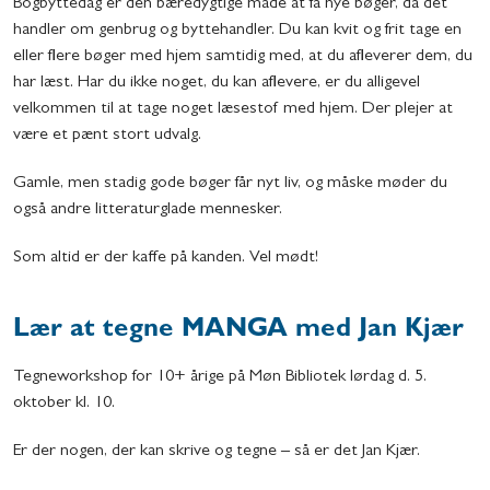
Bogbyttedag er den bæredygtige måde at få nye bøger, da det
handler om genbrug og byttehandler. Du kan kvit og frit tage en
eller flere bøger med hjem samtidig med, at du afleverer dem, du
har læst. Har du ikke noget, du kan aflevere, er du alligevel
velkommen til at tage noget læsestof med hjem. Der plejer at
være et pænt stort udvalg.
Gamle, men stadig gode bøger får nyt liv, og måske møder du
også andre litteraturglade mennesker.
Som altid er der kaffe på kanden. Vel mødt!
Lær at tegne MANGA med Jan Kjær
Tegneworkshop for 10+ årige på Møn Bibliotek lørdag d. 5.
oktober kl. 10.
Er der nogen, der kan skrive og tegne – så er det Jan Kjær.