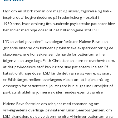
verden”
Hør om en stærk roman om magt og ansvar, frigørelse og håb -
inspireret af begivenhederne på Frederiksberg Hospital i
1960’erne, hvor omkring fire hundrede psykiatriske patienter blev
behandlet med høje doser af det hallucinogene stof LSD.
I "Den virkelige verden" levendegør forfatter Malene Ravn den
gribende historie om fortidens psykiatriske eksperimenter og de
skæbnesvangre konsekvenser, de havde for patienterne. Her
følger vi den unge læge Edith Christiansen, som er overbevist om,
at det psykedeliske stof kan kurere sine patienters lidelser. På
katastrofalt høje doser LSD får de det værre og værre, og snart
er Edith fanget mellem overlægens vision om et højere mål og
omsorgen for patienterne. Jo længere hun suges ind i arbejdet på
psykiatrisk afdeling, jo mere skrider hendes egen tilværelse.
Malene Ravn fortæller om arbejdet med romanen og om
virkelighedens overlæge, psykiateren Einar Geert-Jørgensen, om
LSD-skandalen, og de voldsomme eftervirkninger patienterne var