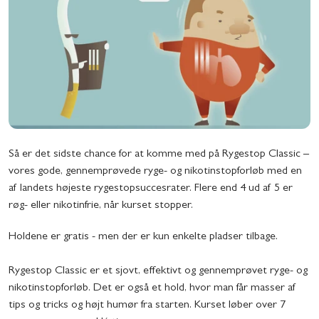
Så er det sidste chance for at komme med på Rygestop Classic –
vores gode, gennemprøvede ryge- og nikotinstopforløb med en
af landets højeste rygestopsuccesrater. Flere end 4 ud af 5 er
røg- eller nikotinfrie, når kurset stopper.
Holdene er gratis - men der er kun enkelte pladser tilbage.
Rygestop Classic er et sjovt, effektivt og gennemprøvet ryge- og
nikotinstopforløb. Det er også et hold, hvor man får masser af
tips og tricks og højt humør fra starten. Kurset løber over 7