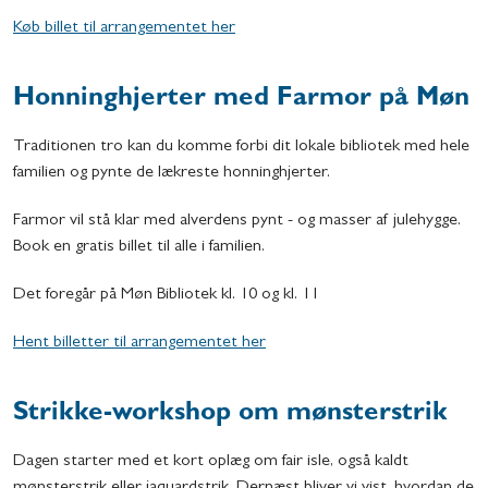
Køb billet til arrangementet her
Honninghjerter med Farmor på Møn
Traditionen tro kan du komme forbi dit lokale bibliotek med hele
familien og pynte de lækreste honninghjerter.
Farmor vil stå klar med alverdens pynt - og masser af julehygge.
Book en gratis billet til alle i familien.
Det foregår på Møn Bibliotek kl. 10 og kl. 11
Hent billetter til arrangementet her
Strikke-workshop om mønsterstrik
Dagen starter med et kort oplæg om fair isle, også kaldt
mønsterstrik eller jaquardstrik. Dernæst bliver vi vist, hvordan de