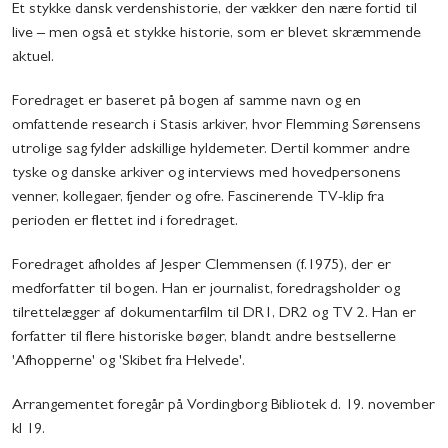
Et stykke dansk verdenshistorie, der vækker den nære fortid til
live – men også et stykke historie, som er blevet skræmmende
aktuel.
Foredraget er baseret på bogen af samme navn og en
omfattende research i Stasis arkiver, hvor Flemming Sørensens
utrolige sag fylder adskillige hyldemeter. Dertil kommer andre
tyske og danske arkiver og interviews med hovedpersonens
venner, kollegaer, fjender og ofre. Fascinerende TV-klip fra
perioden er flettet ind i foredraget.
Foredraget afholdes af Jesper Clemmensen (f.1975), der er
medforfatter til bogen. Han er journalist, foredragsholder og
tilrettelægger af dokumentarfilm til DR1, DR2 og TV 2. Han er
forfatter til flere historiske bøger, blandt andre bestsellerne
'Afhopperne' og 'Skibet fra Helvede'.
Arrangementet foregår på Vordingborg Bibliotek d. 19. november
kl 19.