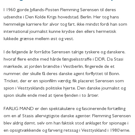
I 1960 gjorde Jyllands-Posten Flemming Sørensen til deres
udsendte i Den Kolde Krigs hovedstad, Berlin. Her tog hans
hemmelige karriere for alvor tog fart, ikke mindst fordi han som
international journalist kunne krydse den ellers hermetisk
lukkede grænse mellem øst og vest.
I de følgende år forrådte Sørensen talrige tyskere og danskere,
hvoraf flere endte med hårde fængselsstraffe i DDR. Da Stasi
mærkede, at jorden brændte i Vestberlin, fingerede de et
nummer, der skulle få deres danske agent forflyttet til Bonn.
Tricket, der er en spionfilm værdig, fik placeret Sørensen som
spion i Vesttysklands politiske hjerte. Den danske journalist og
spion skulle ende med at tjene fjenden i to årtier.
FARLIG MAND er den spektakulære og fascinerende fortælling
om en af Stasis allervigtigste danske agenter. Flemming Sørensen
blev aldrig dømt, selv om han faktisk stod anklaget for spionage i
en opsigtvækkende og farverig retssag i Vesttyskland i 1980’erne.