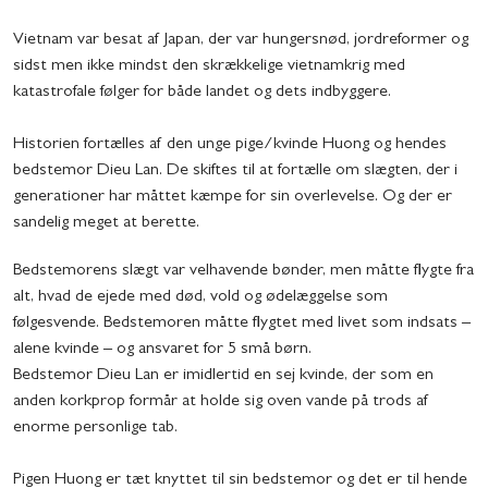
Vietnam var besat af Japan, der var hungersnød, jordreformer og
sidst men ikke mindst den skrækkelige vietnamkrig med
katastrofale følger for både landet og dets indbyggere.
Historien fortælles af den unge pige/kvinde Huong og hendes
bedstemor Dieu Lan. De skiftes til at fortælle om slægten, der i
generationer har måttet kæmpe for sin overlevelse. Og der er
sandelig meget at berette.
Bedstemorens slægt var velhavende bønder, men måtte flygte fra
alt, hvad de ejede med død, vold og ødelæggelse som
følgesvende. Bedstemoren måtte flygtet med livet som indsats –
alene kvinde – og ansvaret for 5 små børn.
Bedstemor Dieu Lan er imidlertid en sej kvinde, der som en
anden korkprop formår at holde sig oven vande på trods af
enorme personlige tab.
Pigen Huong er tæt knyttet til sin bedstemor og det er til hende