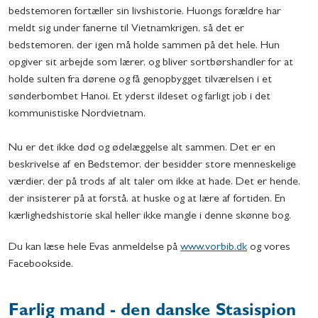
bedstemoren fortæller sin livshistorie. Huongs forældre har
meldt sig under fanerne til Vietnamkrigen, så det er
bedstemoren, der igen må holde sammen på det hele. Hun
opgiver sit arbejde som lærer, og bliver sortbørshandler for at
holde sulten fra dørene og få genopbygget tilværelsen i et
sønderbombet Hanoi. Et yderst ildeset og farligt job i det
kommunistiske Nordvietnam.
Nu er det ikke død og ødelæggelse alt sammen. Det er en
beskrivelse af en Bedstemor, der besidder store menneskelige
værdier, der på trods af alt taler om ikke at hade. Det er hende,
der insisterer på at forstå, at huske og at lære af fortiden. En
kærlighedshistorie skal heller ikke mangle i denne skønne bog.
Du kan læse hele Evas anmeldelse på
www.vorbib.dk
og vores
Facebookside.
Farlig mand - den danske Stasispion