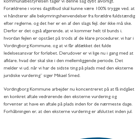
kommunalbestyrelsen tager vi denne sag dybt alvorligt.
Forældrene i vores dagtilbud skal kunne være 100% trygge ved, at
vi håndterer alle bekymringshenvendelser fra forældre fuldstændig
efter reglerne, og det her er en af den slags fejl, der ikke må ske.
Derfor er det også afgørende, at vi kommer helt til bunds i,
hvordan fejlen er opstået på trods af de klare procedurer, vi har i
Vordingborg Kommune, og at vi får afdækket det fulde
ledelsesansvar for forløbet. Derudover er vi lige nu i gang med at
afklare, hvad der skal ske i den mellemliggende periode. Det
melder vi ud, når vi har de sidste ting på plads med den eksterne
juridiske vurdering” siger Mikael Smed.
Vordingborg Kommune arbejder nu koncentreret på at få indgået
en konkret aftale vedrørende den eksterne vurdering og
forventer at have en aftale på plads inden for de nærmeste dage.
Forhåbningen er, at den eksterne vurdering er afsluttet inden jul.