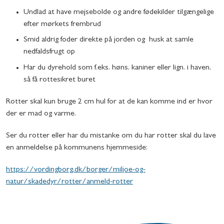
Undlad at have mejsebolde og andre fødekilder tilgængelige
efter mørkets frembrud
Smid aldrig foder direkte på jorden og husk at samle
nedfaldsfrugt op
Har du dyrehold som f.eks. høns, kaniner eller lign. i haven,
så få rottesikret buret
Rotter skal kun bruge 2 cm hul for at de kan komme ind er hvor
der er mad og varme.
Ser du rotter eller har du mistanke om du har rotter skal du lave
en anmeldelse på kommunens hjemmeside:
https://vordingborg.dk/borger/miljoe-og-
natur/skadedyr/rotter/anmeld-rotter