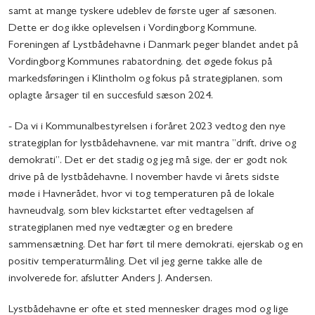
samt at mange tyskere udeblev de første uger af sæsonen.
Dette er dog ikke oplevelsen i Vordingborg Kommune.
Foreningen af Lystbådehavne i Danmark peger blandet andet på
Vordingborg Kommunes rabatordning, det øgede fokus på
markedsføringen i Klintholm og fokus på strategiplanen, som
oplagte årsager til en succesfuld sæson 2024.
- Da vi i Kommunalbestyrelsen i foråret 2023 vedtog den nye
strategiplan for lystbådehavnene, var mit mantra ”drift, drive og
demokrati”. Det er det stadig og jeg må sige, der er godt nok
drive på de lystbådehavne. I november havde vi årets sidste
møde i Havnerådet, hvor vi tog temperaturen på de lokale
havneudvalg, som blev kickstartet efter vedtagelsen af
strategiplanen med nye vedtægter og en bredere
sammensætning. Det har ført til mere demokrati, ejerskab og en
positiv temperaturmåling. Det vil jeg gerne takke alle de
involverede for, afslutter Anders J. Andersen.
Lystbådehavne er ofte et sted mennesker drages mod og lige