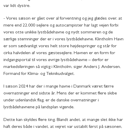
var lidt dystre.
- Vores sæson er gået over al forventning og jeg glædes over, at
mere end 22.000 sejlere og autocampister har lagt vejen forbi
vores otte unikke lystbådehavne og nydt sommeren og de
særlige stemninger der er i vores lystbådehavne. Klintholm Havn
er som sædvanligt vores helt store højdespringer og står for
cirka halvdelen af vores gæstesejlere. Havnen er en form for
indgangsportal til vores øvrige lystbådehavne – derfor er
markedsføringen så vigtig i Klintholm, siger Anders J. Andersen,
Formand for Klima- og Teknikudvalget.
I sæson 2024 har der i mange havne i Danmark været færre
overnatninger end sidste år. Mens der er kommet flere skibe
under udenlandsk flag, er de danske overnatninger i
lystbådehavnene på landsplan vigende.
Dette kan skyldes flere ting. Blandt andet, at mange slet ikke har
haft deres både i vandet, at vejret var ustabilt først på sæsonen,