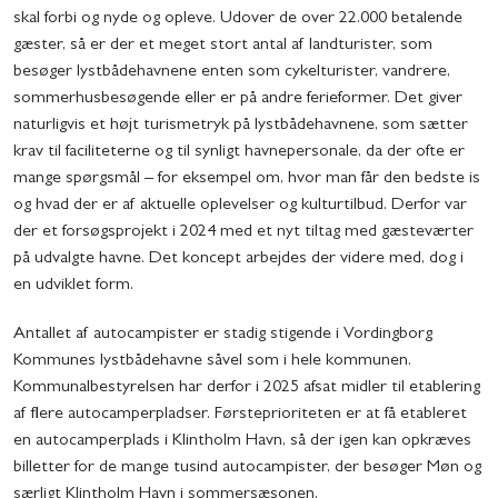
skal forbi og nyde og opleve. Udover de over 22.000 betalende
gæster, så er der et meget stort antal af landturister, som
besøger lystbådehavnene enten som cykelturister, vandrere,
sommerhusbesøgende eller er på andre ferieformer. Det giver
naturligvis et højt turismetryk på lystbådehavnene, som sætter
krav til faciliteterne og til synligt havnepersonale, da der ofte er
mange spørgsmål – for eksempel om, hvor man får den bedste is
og hvad der er af aktuelle oplevelser og kulturtilbud. Derfor var
der et forsøgsprojekt i 2024 med et nyt tiltag med gæsteværter
på udvalgte havne. Det koncept arbejdes der videre med, dog i
en udviklet form.
Antallet af autocampister er stadig stigende i Vordingborg
Kommunes lystbådehavne såvel som i hele kommunen.
Kommunalbestyrelsen har derfor i 2025 afsat midler til etablering
af flere autocamperpladser. Førsteprioriteten er at få etableret
en autocamperplads i Klintholm Havn, så der igen kan opkræves
billetter for de mange tusind autocampister, der besøger Møn og
særligt Klintholm Havn i sommersæsonen.