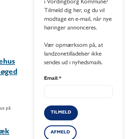
i Vordingborg Kommune?
Tilmeld dig her, og du vil
modtage en e-mail, når nye
høringer annonceres.
Vær opmærksom på, at
landzonetilladelser ikke
gehus
sendes ud i nyhedsmails.
Bøged
Email: *
hus på
TILMELD
bæk
AFMELD