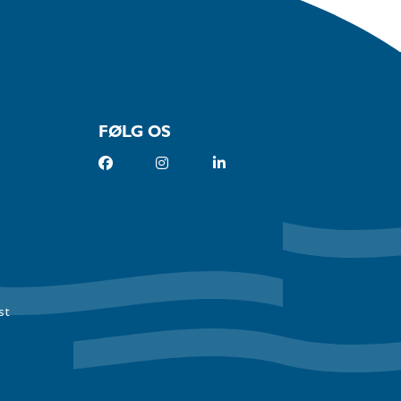
FØLG OS
st