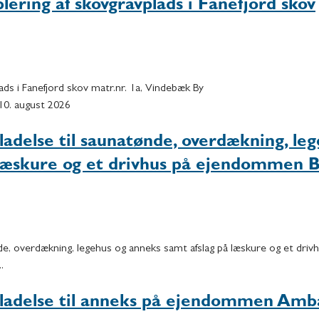
blering af skovgravplads i Fanefjord skov
lads i Fanefjord skov matr.nr. 1a, Vindebæk By
n 10. august 2026
ladelse til saunatønde, overdækning, le
 læskure og et drivhus på ejendommen 
nde, overdækning, legehus og anneks samt afslag på læskure og et driv
.
illadelse til anneks på ejendommen Am