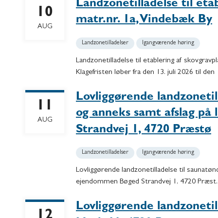
Landzonetilladelse til eta
10
matr.nr. 1a, Vindebæk By
AUG
Landzonetilladelser
Igangværende høring
Landzonetilladelse til etablering af skovgravp
Klagefristen løber fra den 13. juli 2026 til de
Lovliggørende landzonetil
11
og anneks samt afslag på
AUG
Strandvej 1, 4720 Præstø
Landzonetilladelser
Igangværende høring
Lovliggørende landzonetilladelse til saunatø
ejendommen Bøged Strandvej 1, 4720 Præst..
Lovliggørende landzonet
12